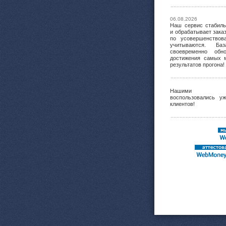
06.08.2026
Наш сервис стабиль
и обрабатывает зака
по усовершенствов
учитываются. Баз
своевременно обн
достижения самых 
результатов прогона!
Нашими ус
воспользовались у
клиентов!