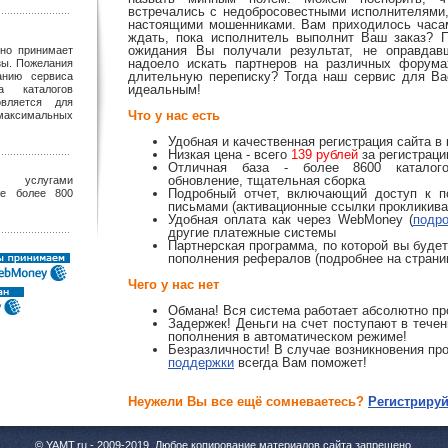
встречались с недобросовестными исполнителями,
настоящими мошенниками. Вам приходилось часам
ждать, пока исполнитель выполнит Ваш заказ? 
ожидания Вы получали результат, не оправда
но принимает
надоело искать партнеров на различных форума
зы. Пожелания
длительную переписку? Тогда наш сервис для Ва
анию сервиса
идеальным!
а каталогов
овляется для
Что у нас есть
максимальных
Удобная и качественная регистрация сайта в 
Низкая цена - всего
139 рублей
за регистраци
Отличная база - более 8600 каталого
обновление, тщательная сборка
лугами
Подробный отчет, включающий доступ к п
же более 800
письмами (активационные ссылки прокликива
Удобная оплата как через WebMoney (
подр
другие платежные системы
Партнерская программа, по которой вы буде
пополнения рефералов (подробнее на страниц
Чего у нас нет
Обмана! Вся система работает абсолютно пр
Задержек! Деньги на счет поступают в тече
пополнения в автоматическом режиме!
Безразличности! В случае возникновения п
поддержки
всегда Вам поможет!
Неужели Вы все ещё сомневаетесь?
Регистрируй
© YAMT.ru - 2009-2019. Любое копирование материалов сайта запрещено.