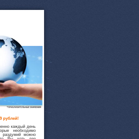
9 рублей!
менно каждый день
торые необходимо
з раздумий можно
что Вы хоть раз