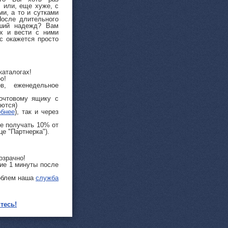
 или, еще хуже, с
и, а то и сутками
После длительного
вший надежд? Вам
х и вести с ними
с окажется просто
каталогах!
ю!
в, еженедельное
очтовому ящику с
ются)
обнее
), так и через
те получать 10% от
е "Партнерка").
озрачно!
ние 1 минуты после
роблем наша
служба
тесь!